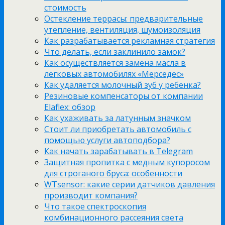
стоимость
Остекление террасы: предварительные
утепление, вентиляция, шумоизоляция
Как разрабатывается рекламная стратегия
Что делать, если заклинило замок?
Как осуществляется замена масла в
легковых автомобилях «Мерседес»
Как удаляется молочный зуб у ребенка?
Резиновые компенсаторы от компании
Elaflex: обзор
Как ухаживать за латунным значком
Стоит ли приобретать автомобиль с
помощью услуги автоподбора?
Как начать зарабатывать в Telegram
Защитная пропитка с медным купоросом
для строганого бруса: особенности
WTsensor: какие серии датчиков давления
производит компания?
Что такое спектроскопия
комбинационного рассеяния света