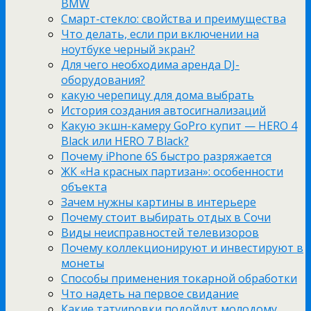
BMW
Смарт-стекло: свойства и преимущества
Что делать, если при включении на
ноутбуке черный экран?
Для чего необходима аренда DJ-
оборудования?
какую черепицу для дома выбрать
История создания автосигнализаций
Какую экшн-камеру GoPro купит — HERO 4
Black или HERO 7 Black?
Почему iPhone 6S быстро разряжается
ЖК «На красных партизан»: особенности
объекта
Зачем нужны картины в интерьере
Почему стоит выбирать отдых в Сочи
Виды неисправностей телевизоров
Почему коллекционируют и инвестируют в
монеты
Способы применения токарной обработки
Что надеть на первое свидание
Какие татуировки подойдут молодому