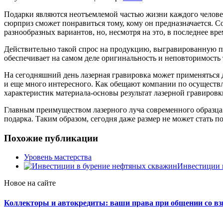
Подарки являются неотъемлемой частью жизни каждого человека
сюрприз сможет понравиться тому, кому он предназначается.
разнообразных вариантов, но, несмотря на это, в последнее вр
Действительно такой спрос на продукцию, выгравированную при
обеспечивает на самом деле оригинальность и неповторимость 
На сегодняшний день лазерная гравировка может применяться д
и еще много интересного. Как обещают компании по осуществл
характеристик материала-основы результат лазерной гравировк
Главным преимуществом лазерного луча современного образца я
подарка. Таким образом, сегодня даже размер не может стать п
Похожие публикации
Уровень мастерства
Инвестиции 
Новое на сайте
Коллекторы и автокредиты: ваши права при общении со в