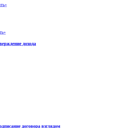
ать»
ть»
верждение дохода
одписание договора взглядом