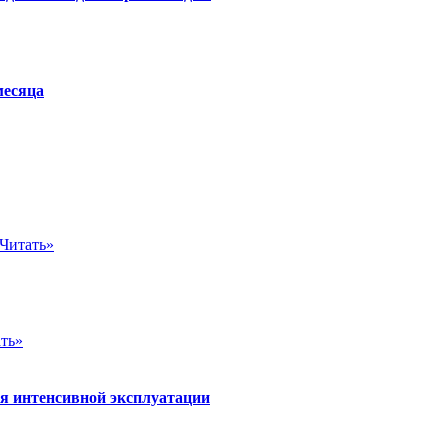
месяца
Читать»
ть»
ля интенсивной эксплуатации