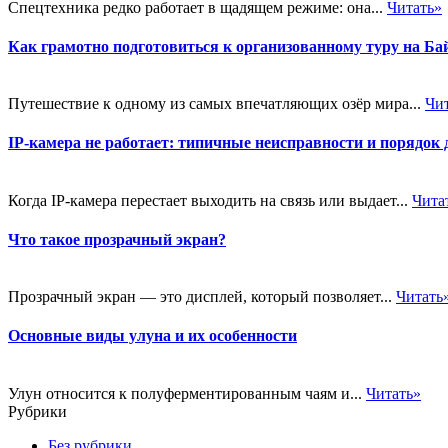
Спецтехника редко работает в щадящем режиме: она...
Читать»
Как грамотно подготовиться к организованному туру на Ба
Путешествие к одному из самых впечатляющих озёр мира...
Чи
IP-камера не работает: типичные неисправности и порядок 
Когда IP-камера перестает выходить на связь или выдает...
Чита
Что такое прозрачный экран?
Прозрачный экран — это дисплей, который позволяет...
Читать
Основные виды улуна и их особенности
Улун относится к полуферментированным чаям и...
Читать»
Рубрики
Без рубрики