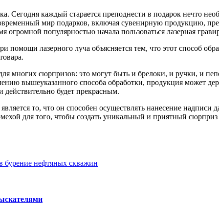
. Сегодня каждый старается преподнести в подарок нечто необы
 Современный мир подарков, включая сувенирную продукцию, пр
емя огромной популярностью начала пользоваться лазерная грави
 помощи лазерного луча объясняется тем, что этот способ обра
товара.
ля многих сюрпризов: это могут быть и брелоки, и ручки, и пеп
ению вышеуказанного способа обработки, продукция может дере
и действительно будет прекрасным.
вляется то, что он способен осуществлять нанесение надписи д
омехой для того, чтобы создать уникальный и приятный сюрприз 
в бурение нефтяных скважин
зыскателями