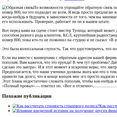
По возможности упрощайте обратную связь пок
номер 800, но это подходит не всем. Я ведь просто предлагаю 
когда-нибудь в будущем, в зависимости от того, чем вы занима
его использовать. Проверьте, работает ли он в вашем штате.
Вот перед вами на сцене стоит мистер Тупица, который может д
способом разного рода клиентов. КСЛ, крупнейшая радиостанци
номер 800, пока кто-то не позвонил на студию и не сказал: «В 
Это была колоссальная глупость. Так что удостоверьтесь, что н
Если вы вместе с конвертами с обратным адресом вашей фирмы п
пополам. Вам кажется, что это ерунда! В чем тут проблема? Дай
сделаю это завтра». И в этот момент я искренне верю, что завт
Предполагается, что наши ученики должны знать кое-что о том
правило так долго, что в конце концов мне эго просто надоело
Этот бланк недостаточно сложить пополам, чтобы как-нибудь вт
«Полный провал».— ответил он. «Вот и отлично»,……………… с
Похожие публикации
Как рассч