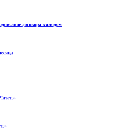
одписание договора взглядом
месяца
Читать»
ть»