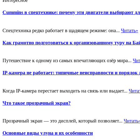
Интересное
Cummins в спецтехнике: почему эти двигатели выбирают д
Спецтехника редко работает в щадящем режиме: она...
Читать»
Как грамотно подготовиться к организованному туру на Ба
Путешествие к одному из самых впечатляющих озёр мира...
Чи
IP-камера не работает: типичные неисправности и порядок 
Когда IP-камера перестает выходить на связь или выдает...
Чита
Что такое прозрачный экран?
Прозрачный экран — это дисплей, который позволяет...
Читать
Основные виды улуна и их особенности