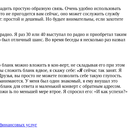
ладить простую образную связь. Очень удобно использовать
о-то ие пригодится вам сейчас, оно может сослужить службу
т: простой и дешевый.
Но будьте внимательны, если захотите
радио. Я раз 30 или 40 выступал по радио и приобретал таким
 был отличный шанс. Во время беседы я несколько раз назвал
о бланк можно вложить в кон-верт, не складывая его при этом
бы сложить бланк вдвое, я скажу себе:
«Я
сейчас так занят. Я
Друзья, вы просто не можете позволить себе такую глупость.
 занимаются. У меня был один знакомый, я ему внушал это
 бланк для ответа и маленький конверт с обратным адресом.
ожи iь по меньшей мере втрое. Я спросил его: «И как успехи?»
 финансовых услуг