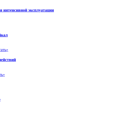
ля интенсивной эксплуатации
йкал
тать»
действий
ть»
»