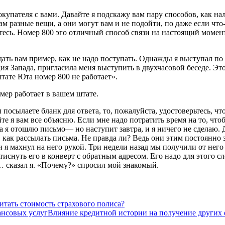
упателя с вами. Давайте я подскажу вам пару способов, как на
вам разные вещи, а они могут вам и не подойти, по даже если чт
етесь. Номер 800 эго отличный способ связи на настоящий момен
ать вам пример, как не надо поступать. Однажды я выступал по 
я Запада, пригласила меня выступить в двухчасовой беседе. Это
штате Юта номер 800 не работает».
омер работает в вашем штате.
осылаете бланк для ответа, то, пожалуйста, удостоверьтесь, чт
те я вам все объясню. Если мне надо потратить время на то, что
ра я отошлю письмо— но наступит завтра, и я ничего не сделаю. 
, как рассылать письма. Не правда ли? Ведь они этим постоянно
 и я махнул на него рукой. Три недели назад мы получили от него
иснуть его в конверт с обратным адресом. Его надо для этого сл
казал я. «Почему?» спросил мой знакомый.
итать стоимость страхового полиса?
Влияние кредитной истории на получение других