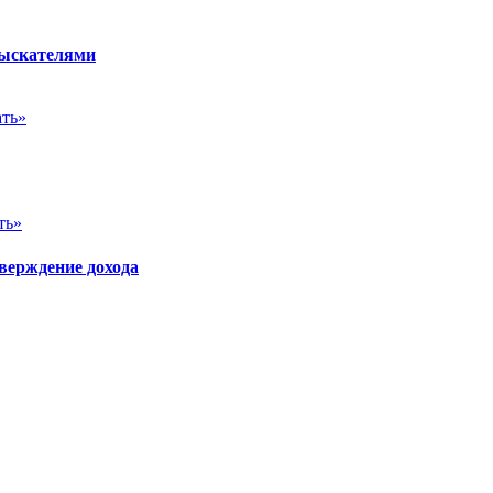
зыскателями
ать»
ть»
верждение дохода