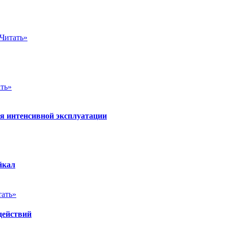
Читать»
ть»
ля интенсивной эксплуатации
йкал
тать»
действий