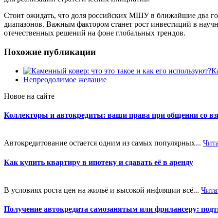
Стоит ожидать, что доля российских МШУ в ближайшие два год
диапазонов. Важным фактором станет рост инвестиций в науч
отечественных решений на фоне глобальных трендов.
Похожие публикации
К
Непреодолимое желание
Новое на сайте
Коллекторы и автокредиты: ваши права при общении со в
Автокредитование остается одним из самых популярных...
Чит
Как купить квартиру в ипотеку и сдавать её в аренду
В условиях роста цен на жильё и высокой инфляции всё...
Чита
Получение автокредита самозанятым или фрилансеру: подт