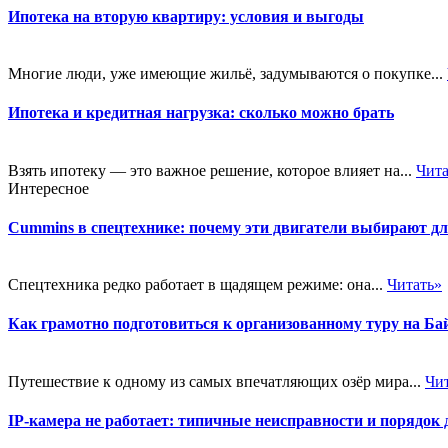
Ипотека на вторую квартиру: условия и выгоды
Многие люди, уже имеющие жильё, задумываются о покупке...
Ипотека и кредитная нагрузка: сколько можно брать
Взять ипотеку — это важное решение, которое влияет на...
Чита
Интересное
Cummins в спецтехнике: почему эти двигатели выбирают д
Спецтехника редко работает в щадящем режиме: она...
Читать»
Как грамотно подготовиться к организованному туру на Ба
Путешествие к одному из самых впечатляющих озёр мира...
Чи
IP-камера не работает: типичные неисправности и порядок 