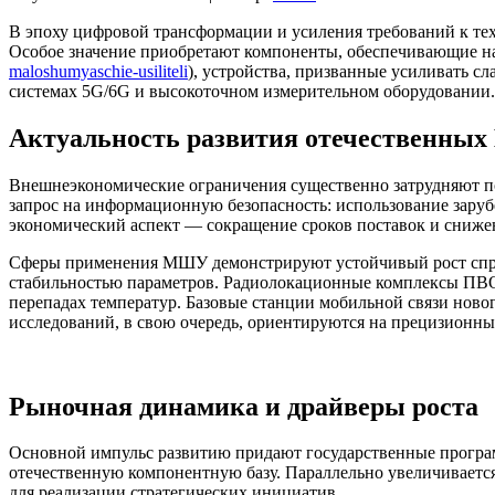
В эпоху цифровой трансформации и усиления требований к те
Особое значение приобретают компоненты, обеспечивающие 
maloshumyaschie-usiliteli
), устройства, призванные усиливать с
системах 5G/6G и высокоточном измерительном оборудовании.
Актуальность развития отечественн
Внешнеэкономические ограничения существенно затрудняют по
запрос на информационную безопасность: использование заруб
экономический аспект — сокращение сроков поставок и сниже
Сферы применения МШУ демонстрируют устойчивый рост спро
стабильностью параметров. Радиолокационные комплексы ПВО 
перепадах температур. Базовые станции мобильной связи ново
исследований, в свою очередь, ориентируются на прецизионн
Рыночная динамика и драйверы роста
Основной импульс развитию придают государственные програ
отечественную компонентную базу. Параллельно увеличивает
для реализации стратегических инициатив.