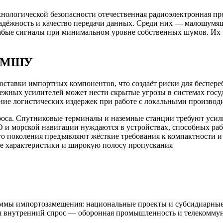
хнологической безопасности отечественная радиоэлектронная п
надёжность и качество передачи данных. Среди них — малошу
лабые сигналы при минимальном уровне собственных шумов. Их 
ых МШУ
ставки импортных компонентов, что создаёт риски для беспер
ежных усилителей может нести скрытые угрозы в системах госуд
ние логистических издержек при работе с локальными производ
са. Спутниковые терминалы и наземные станции требуют усил
и морской навигации нуждаются в устройствах, способных раб
го поколения предъявляют жёсткие требования к компактности 
ые характеристики и широкую полосу пропускания
ммы импортозамещения: национальные проекты и субсидиарные
ся внутренний спрос — оборонная промышленность и телекомм