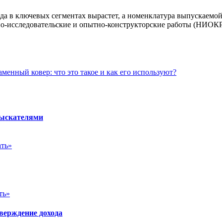
а в ключевых сегментах вырастет, а номенклатура выпускаемой
но-исследовательские и опытно-конструкторские работы (НИОКР
аменный ковер: что это такое и как его используют?
зыскателями
ать»
ть»
верждение дохода