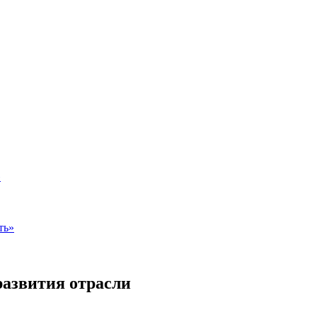
»
ть»
азвития отрасли