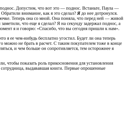
 поднос. Допустим, что вот это — поднос. Встаньте, Паула —
. Обратили внимание, как я это сделал?
Я
до нее дотронулся.
рючке. Теперь она со мной. Она поняла, что перед ней — живой
 заметили, что еще я сделал? Я на секунду задержал поднос, а
 момент я и говорю: «Спасибо, что вы сегодня пришли к нам».
что я ее чем-нибудь бесплатно угостил. Будет ли она теперь
о можно не брать в расчет. С таким покупателем тоже в конце
яться, и чем больше он сопротивляется, тем осторожнее я
ли, чтобы показать роль прикосновения для установления
их сотрудница, выдававшая книги. Первые опрошенные