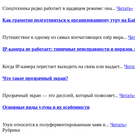
Спецтехника редко работает в щадящем режиме: она...
Читать»
Как грамотно подготовиться к организованному туру на Ба
Путешествие к одному из самых впечатляющих озёр мира...
Чи
IP-камера не работает: типичные неисправности и порядок 
Когда IP-камера перестает выходить на связь или выдает...
Чита
Что такое прозрачный экран?
Прозрачный экран — это дисплей, который позволяет...
Читать
Основные виды улуна и их особенности
Улун относится к полуферментированным чаям и...
Читать»
Рубрики