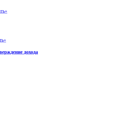
ать»
ть»
верждение дохода