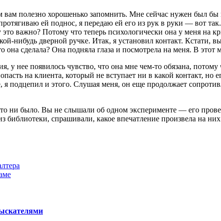
сем вам полезно хорошенько запомнить. Мне сейчас нужен был бы
протягиваю ей поднос, я передаю ей его из рук в руки — вот так
у это важно? Потому
что теперь психологически она у меня на к
ой-нибудь дверной ручке. Итак, я установил контакт. Кстати, вы
то она сделала? Она подняла глаза и посмотрела на меня. В этот
я, у нее появилось чувство, что она мне чем-то обязана, потому 
сть на клиента, который не вступает ни в какой контакт, но ег
 я подцепил и этого. Слушая меня, он еще продолжает сопротивл
 то ни было. Вы не слышали об одном эксперименте — его прове
из библиотеки, спрашивали, какое впечатление произвела на н
алтера
раме
зыскателями