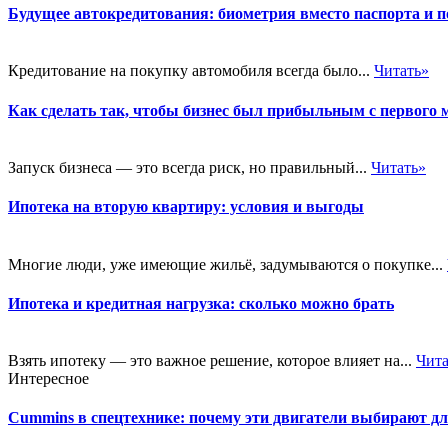
Будущее автокредитования: биометрия вместо паспорта и п
Кредитование на покупку автомобиля всегда было...
Читать»
Как сделать так, чтобы бизнес был прибыльным с первого 
Запуск бизнеса — это всегда риск, но правильный...
Читать»
Ипотека на вторую квартиру: условия и выгоды
Многие люди, уже имеющие жильё, задумываются о покупке...
Ипотека и кредитная нагрузка: сколько можно брать
Взять ипотеку — это важное решение, которое влияет на...
Чита
Интересное
Cummins в спецтехнике: почему эти двигатели выбирают д