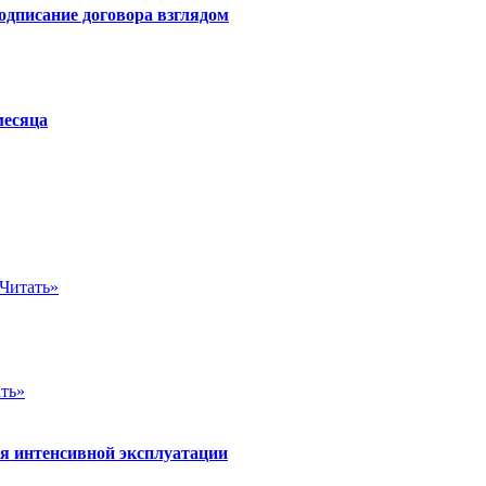
одписание договора взглядом
месяца
Читать»
ть»
ля интенсивной эксплуатации