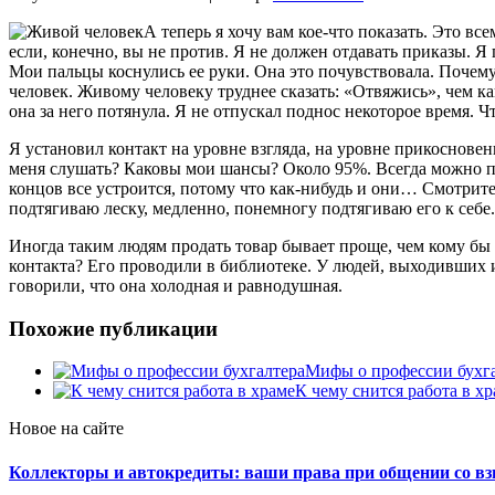
А теперь я хочу вам кое-что показать. Это в
если, конечно, вы не против. Я не должен отдавать приказы. Я 
Мои пальцы коснулись ее руки. Она это почувствовала. Почем
человек. Живому человеку труднее сказать: «Отвяжись», чем как
она за него потянула. Я не отпускал поднос некоторое время. Ч
Я установил контакт на уровне взгляда, на уровне прикосновени
меня слушать? Каковы мои шансы? Около 95%. Всегда можно попа
концов все устроится, потому что как-нибудь и они… Смотрите,
подтягиваю леску, медленно, понемногу подтягиваю его к себе.
Иногда таким людям продать товар бывает проще, чем кому бы
контакта? Его проводили в библиотеке. У людей, выходивших 
говорили, что она холодная и равнодушная.
Похожие публикации
Мифы о профессии бухг
К чему снится работа в х
Новое на сайте
Коллекторы и автокредиты: ваши права при общении со в