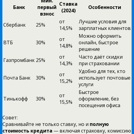
Мин.
Ставка
Банк
первый
Особенности
(2024)
взнос
от
Лучшие условия для
Сбербанк
25%
14,5%
зарплатных клиентов
Можно оформить
от
ВТБ
30%
онлайн, быстрое
14,8%
решение
от
Часто даёт скидки
Газпромбанк
25%
14,3%
при страховании
Удобно для тех, кто
от
Почта Банк
30%
использует почтовые
15,2%
услуги
Быстрое
от
Тинькофф
30%
оформление, без
15,5%
посещения офиса
Совет:
Сравнивайте не только ставку, но и
полную
стоимость кредита
— включая страховку, комиссию